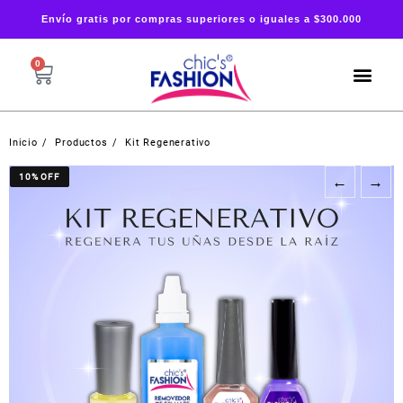
Envío gratis por compras superiores o iguales a $300.000
0
Inicio
Productos
Kit Regenerativo
10% OFF
10% OFF
←
→