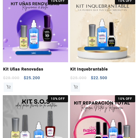
10% OFF
10% OFF
Kit Uñas Renovadas
Kit Inquebrantable
$
28.000
$
25.200
$
25.000
$
22.500
10% OFF
10% OFF