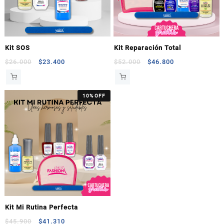
Kit SOS
Kit Reparación Total
$
26.000
$
23.400
$
52.000
$
46.800
10% OFF
Kit Mi Rutina Perfecta
$
45.900
$
41.310