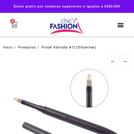
Envío gratis por compras superiores o iguales a $300.000
0
Inicio
Productos
Pincel Kolinsky #12 (Difuminar)
←
→