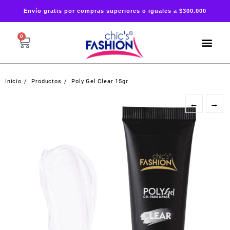
Envío gratis por compras superiores o iguales a $300.000
0
Inicio
Productos
Poly Gel Clear 15gr
←
→