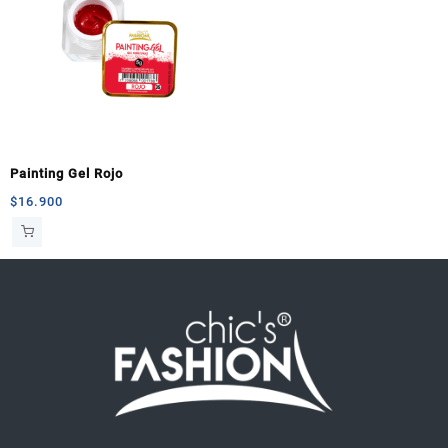
Painting Gel Rojo
$
16.900