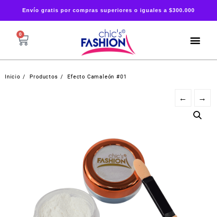
Envío gratis por compras superiores o iguales a $300.000
0
Inicio
Productos
Efecto Camaleón #01
←
→