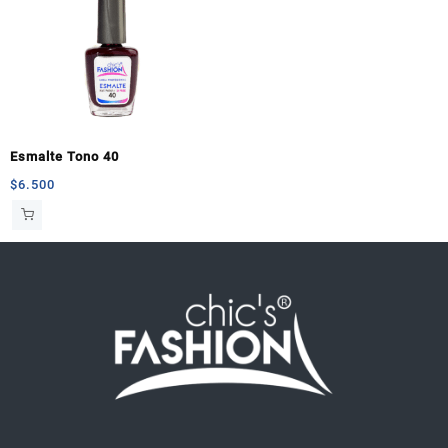
Esmalte Tono 40
$
6.500