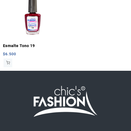
Esmalte Tono 19
$
6.500