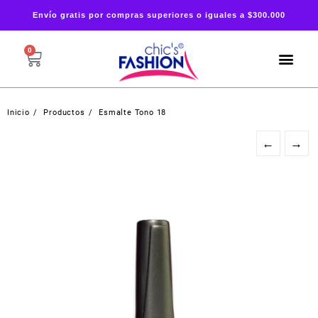
Envío gratis por compras superiores o iguales a $300.000
0
Inicio
Productos
Esmalte Tono 18
←
→