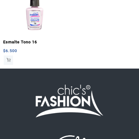
Esmalte Tono 16
$
6.500