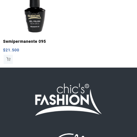
Semipermanente 095
$
21.500