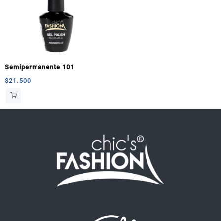
Semipermanente 101
$
21.500