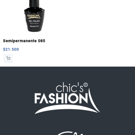
Semipermanente 085
$
21.500