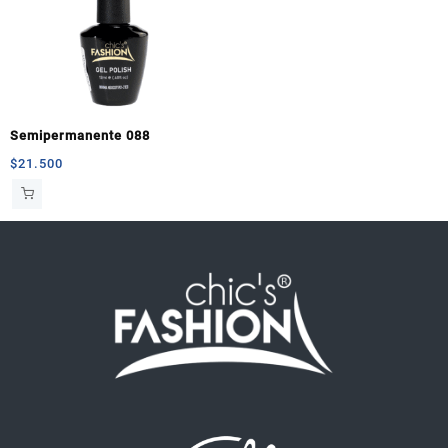
Semipermanente 088
$
21.500