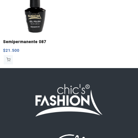
Semipermanente 087
$
21.500