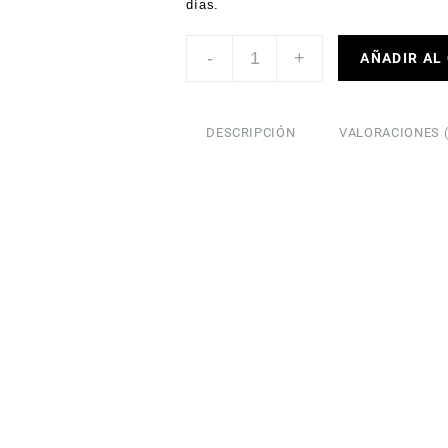
días.
-
+
AÑADIR AL
DESCRIPCIÓN
VALORACIONES (