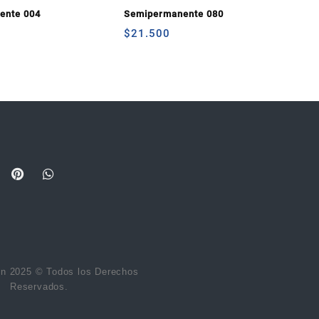
ente 004
Semipermanente 080
$
21.500
on 2025 © Todos los Derechos
Reservados.