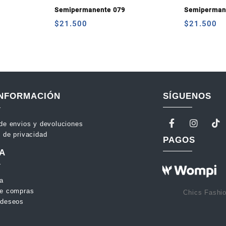
Semipermanente 079
Semiperman
$
21.500
$
21.500
INFORMACIÓN
SÍGUENOS
 de envios y devoluciones
s de privacidad
PAGOS
A
ta
de compras
Chics Fashi
 deseos