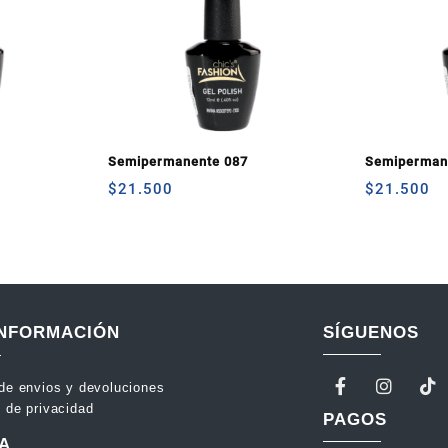
Semipermanente 087
Semiperman
$
21.500
$
21.500
INFORMACIÓN
SÍGUENOS
 de envios y devoluciones
s de privacidad
PAGOS
A