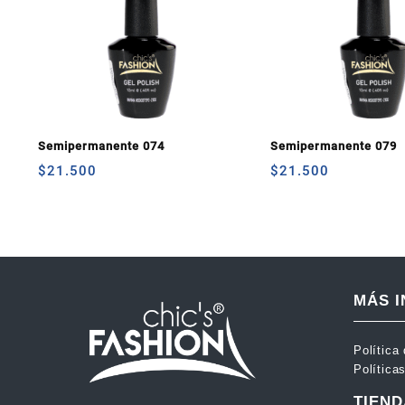
Semipermanente 074
Semipermanente 079
$
21.500
$
21.500
MÁS 
Política
Política
TIEND