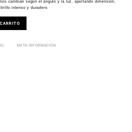
onos cambian según el ángulo y la luz, aportando dimensión,
brillo intenso y duradero.
 CARRITO
0)
META INFORMACIÓN